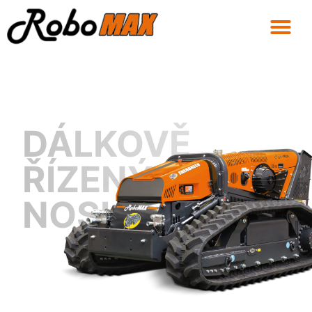
DÁLKOVĚ
ŘÍZENÝ
NOSIČ