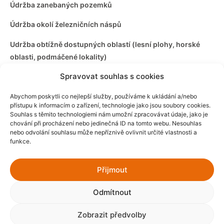
Údržba zanebaných pozemků
Údržba okolí železničních náspů
Udržba obtížně dostupných oblastí (lesní plohy, horské
oblasti, podmáčené lokality)
Spravovat souhlas s cookies
Údržba lokalit se zvýšeným rizikem (vojenské prostory,
střelnice, průmyslové areály)
Abychom poskytli co nejlepší služby, používáme k ukládání a/nebo
přístupu k informacím o zařízení, technologie jako jsou soubory cookies.
Zimní údržba ploch areálů a jejich příjezdových cest
Souhlas s těmito technologiemi nám umožní zpracovávat údaje, jako je
chování při procházení nebo jedinečná ID na tomto webu. Nesouhlas
nebo odvolání souhlasu může nepříznivě ovlivnit určité vlastnosti a
funkce.
Přijmout
Odmítnout
Zobrazit předvolby